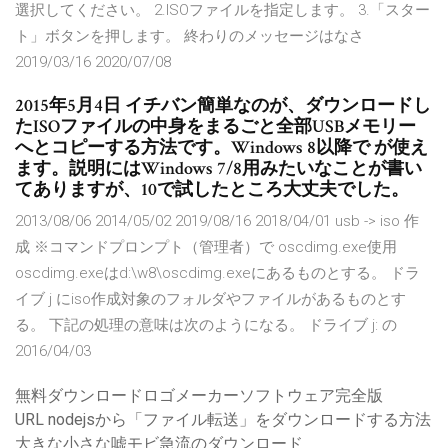
選択してください。 2.ISOファイルを指定します。 3.「スター
ト」ボタンを押します。 終わりのメッセージはなさ
2019/03/16 2020/07/08
2015年5月4日 イチバン簡単なのが、ダウンロードし
たISOファイルの中身をまるごと全部USBメモリー
へとコピーする方法です。Windows 8以降で が使え
ます。説明にはWindows 7/8用みたいなことが書い
てありますが、10で試したところ大丈夫でした。
2013/08/06 2014/05/02 2019/08/16 2018/04/01 usb -> iso 作
成 ※コマンドプロンプト（管理者）で oscdimg.exe使用
oscdimg.exeはd:\w8\oscdimg.exeにあるものとする。 ドラ
イブ j にiso作成対象のフォルダやファイルがあるものとす
る。 下記の処理の意味は次のようになる。 ドライブ j: の
2016/04/03
無料ダウンロードロゴメーカーソフトウェア完全版
URL nodejsから「ファイル転送」をダウンロードする方法
大きな小さな嘘モビ急流のダウンロード