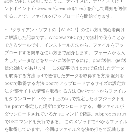
記事で詳しく説明したように、デバイスは、デバイス向けエ
ンドポイント ( /devices/{deviceId}/files) を介して通知を送信
することで、ファイルのアップロードを開始できます。
FTPクライアントソフトの【WinSCP】の使い方を初心者向け
に解説した記事です。WindowsのPCだけで無料で使うことが
できるツールです。インストール方法から、ファイルをアッ
プロードする簡単な使い方まで紹介します。 フォームから入
力したデータなどをサーバに送信するには、post送信、get送
信の2通りがあります。 この記事では postで送信したデータ
を取得する方法 getで送信したデータを取得する方法 配列を
postで取得する方法 postでアップロードするサイズの設定方
法 外部サイトの情報を取得する方法 ⑨バケットからファイル
をダウンロード…バケット上のkeyで指定したオブジェクトを
file_pathで指定した場所にダウンロードする。 ⑩ファイルが
ダウンロードされているかlsコマンドで確認…subprocess.run
でOSコマンドを実行できる。 このメソッドでS3からファイル
を取得しています。 今回はファイル名を決め打ちで記載しま