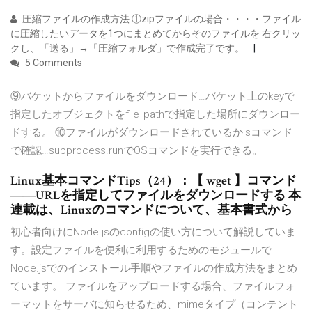
圧縮ファイルの作成方法 ①zipファイルの場合・・・・ファイル
に圧縮したいデータを1つにまとめてからそのファイルを 右クリッ
クし、「送る」→「圧縮フォルダ」で作成完了です。
5 Comments
⑨バケットからファイルをダウンロード…バケット上のkeyで
指定したオブジェクトをfile_pathで指定した場所にダウンロー
ドする。 ⑩ファイルがダウンロードされているかlsコマンド
で確認…subprocess.runでOSコマンドを実行できる。
Linux基本コマンドTips（24）：【 wget 】コマンド
――URLを指定してファイルをダウンロードする 本
連載は、Linuxのコマンドについて、基本書式から
初心者向けにNode.jsのconfigの使い方について解説していま
す。設定ファイルを便利に利用するためのモジュールで
Node.jsでのインストール手順やファイルの作成方法をまとめ
ています。 ファイルをアップロードする場合、ファイルフォ
ーマットをサーバに知らせるため、mimeタイプ（コンテント