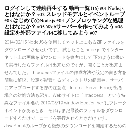
ログインして連続再生する 動画一覧 (16) #01 Node.js
とはなにか？ #02 スレッドモデルとイベントループ
#03 はじめてのNode.js #04 ノンブロッキングな処理
とはなにか？ #05 Webサーバーを作ってみよう #06
設定を外部ファイルに移してみよう #07
2014/02/15 NodeJSを使用してネット上にあるZIPファイルを
ダウンロードさせたいです。 試したこと node.js でインター
ネット上の画像をダウンロードを参考にして 下のように書い
て実行したらファイルは出来たのですが、開くことが出来ま
せんでした。 .htaccessファイルの作成方法や設定の書き方を
簡単に解説。設定が影響するディレクトリの範囲や、サーバ
にアップロードする際の注意点、Internal Server Errorが出る
場合の対処方法も紹介。Webサイトに「.htaccess」という特
殊なファイル名の 2019/05/19 window.location.herfにブレーク
ポイントがあるとき、それはまだ最後のファイルをダウンロ
ードするだけで、コードを実行させるときだけです。
JavaScriptのループから複数のダウンロードを開始するための