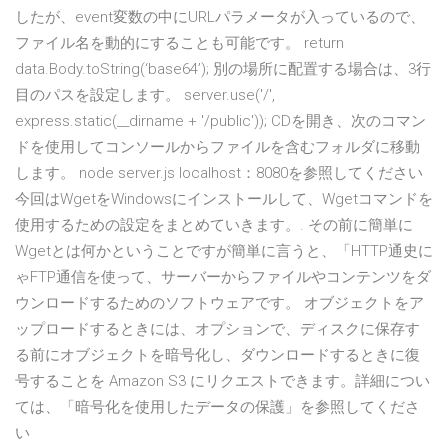
したが、event変数の中にURLパラメータが入っているので、
ファイル名を動的にすることも可能です。 return
data.Body.toString(‘base64’); 別の場所に配置する場合は、3行
目のパスを設定します。 server.use('/',
express.static(__dirname + '/public')); CDを開き、次のコマン
ドを使用してコンソールからファイルを含むフォルダに移動
します。 node server.js localhost：8080を参照してください
今回はWgetをWindowsにインストールして、Wgetコマンドを
使用するための設定をまとめていきます。. その前に簡単に
Wgetとは何かということですが簡単に言うと、「HTTP通史に
ゃFTP通信を使って、サーバーからファイルやコンテンツをダ
ウンロードするためのソフトウェアです。 オブジェクトをア
ップロードするときには、オプションで、ディスクに保存す
る前にオブジェクトを暗号化し、ダウンロードするときに復
号することを Amazon S3 にリクエストできます。詳細につい
ては、「暗号化を使用したデータの保護」を参照してくださ
い